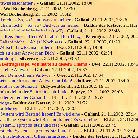
swissenschaftler'?
-
Galiani
, 21.11.2002, 18:00
-
Wal Buchenberg
, 21.11.2002, 18:30
Wal Buchenberg
, 21.11.2002, 19:42
i recht -- So, so? Und was an meiner
-
Galiani
, 21.11.2002, 23:26
aliani recht -- So, so? Und was an meiner
-
Baldur der Ketzer
, 21.11.
******************** (owT)
-
Galiani
, 21.11.2002, 23:48
ls Reis-Fusel - Herr Wal - ähh - Herr Hu..,,
-
Koenigin
, 22.11.2002, 00:
aliani nicht.... Ah ja! Noch was:
-
Galiani
, 22.11.2002, 01:20
irtschaftswissenschaftler'?
-
Uwe
, 21.11.2002, 19:08
ch zu einer Antwort an Dich!
-
Galiani
, 22.11.2002, 02:54
Sammlung!
-
silvereagle
, 22.11.2002, 09:54
n Beitragsstapel von heute zu diesem Thema
-
Uwe
, 22.11.2002, 13:4
h eine Antwort:
-
Galiani
, 22.11.2002, 15:33
eit. Dennoch eine Antwort:
-
Uwe
, 22.11.2002, 17:34
tzt - noch zu einer Antwort an Dich!
-
dottore
, 22.11.2002, 15:00
del in der Steinzeit
-
BillyGoatGruff
, 22.11.2002, 19:11
rnhandel in der Steinzeit - mit Link
-
Popeye
, 22.11.2002, 20:03
der ein echter Galiani!
-
- ELLI -
, 21.11.2002, 19:59
Moogs
-
Baldur der Ketzer
, 21.11.2002, 21:52
Goor Moogs
-
- ELLI -
, 21.11.2002, 22:03
 System wird Bestand haben! Es wird eine
-
Galiani
, 21.11.2002, 23:14
westliche System wird Bestand haben! Es wird eine
-
- ELLI -
, 21.11.20
tem... apropos 'steif und fest'
-
Galiani
, 21.11.2002, 23:45
liche System... apropos 'steif und fest'
-
- ELLI -
, 21.11.2002, 23:54
olitisch-ökonom. Offenbarungseid?
-
Baldur der Ketzer
, 21.11.2002, 