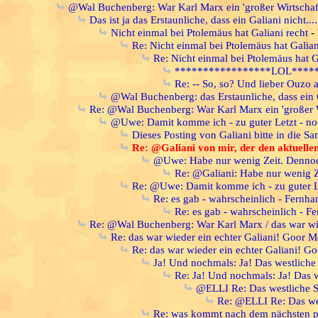
@Wal Buchenberg: War Karl Marx ein 'großer Wirtschaft
Das ist ja das Erstaunliche, dass ein Galiani nicht....
Nicht einmal bei Ptolemäus hat Galiani recht
-
Re: Nicht einmal bei Ptolemäus hat Galian
Re: Nicht einmal bei Ptolemäus hat G
*****************LOL*****
Re: -- So, so? Und lieber Ouzo a
@Wal Buchenberg: das Erstaunliche, dass ein G
Re: @Wal Buchenberg: War Karl Marx ein 'großer W
@Uwe: Damit komme ich - zu guter Letzt - no
Dieses Posting von Galiani bitte in die 
Re: @Galiani von mir, der den aktuelle
@Uwe: Habe nur wenig Zeit. Dennoc
Re: @Galiani: Habe nur wenig Z
Re: @Uwe: Damit komme ich - zu guter Le
Re: es gab - wahrscheinlich - Fernhan
Re: es gab - wahrscheinlich - Fe
Re: @Wal Buchenberg: War Karl Marx / das war wie
Re: das war wieder ein echter Galiani! Goor 
Re: das war wieder ein echter Galiani! 
Ja! Und nochmals: Ja! Das westliche
Re: Ja! Und nochmals: Ja! Das 
@ELLI Re: Das westliche Sys
Re: @ELLI Re: Das west
Re: was kommt nach dem nächsten p