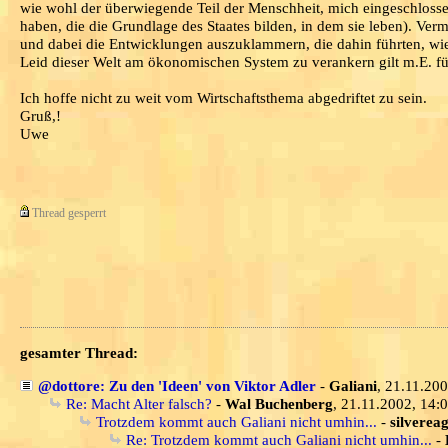
wie wohl der überwiegende Teil der Menschheit, mich eingeschlosse
haben, die die Grundlage des Staates bilden, in dem sie leben). Ver
und dabei die Entwicklungen auszuklammern, die dahin führten, w
Leid dieser Welt am ökonomischen System zu verankern gilt m.E. für
Ich hoffe nicht zu weit vom Wirtschaftsthema abgedriftet zu sein.
Gruß,!
Uwe
Thread gesperrt
gesamter Thread:
@dottore: Zu den 'Ideen' von Viktor Adler
-
Galiani
, 21.11.20
Re: Macht Alter falsch?
-
Wal Buchenberg
, 21.11.2002, 14:
Trotzdem kommt auch Galiani nicht umhin...
-
silvereag
Re: Trotzdem kommt auch Galiani nicht umhin...
-