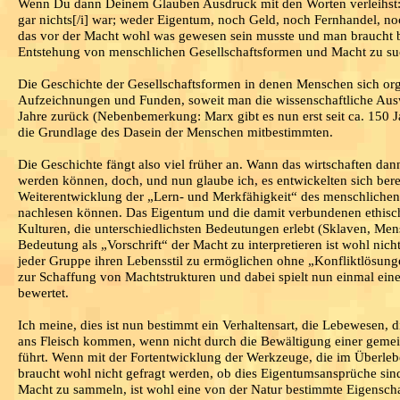
Wenn Du dann Deinem Glauben Ausdruck mit den Worten verleihst
gar nichts[/i] war; weder Eigentum, noch Geld, noch Fernhandel, n
das vor der Macht wohl was gewesen sein musste und man braucht 
Entstehung von menschlichen Gesellschaftsformen und Macht zu su
Die Geschichte der Gesellschaftsformen in denen Menschen sich orga
Aufzeichnungen und Funden, soweit man die wissenschaftliche Ausw
Jahre zurück (Nebenbemerkung: Marx gibt es nun erst seit ca. 150
die Grundlage des Dasein der Menschen mitbestimmten.
Die Geschichte fängt also viel früher an. Wann das wirtschaften dann 
werden können, doch, und nun glaube ich, es entwickelten sich berei
Weiterentwicklung der „Lern- und Merkfähigkeit“ des menschlichen 
nachlesen können. Das Eigentum und die damit verbundenen ethisc
Kulturen, die unterschiedlichsten Bedeutungen erlebt (Sklaven, Men
Bedeutung als „Vorschrift“ der Macht zu interpretieren ist wohl nich
jeder Gruppe ihren Lebensstil zu ermöglichen ohne „Konfliktlösung
zur Schaffung von Machtstrukturen und dabei spielt nun einmal eine
bewertet.
Ich meine, dies ist nun bestimmt ein Verhaltensart, die Lebewesen, di
ans Fleisch kommen, wenn nicht durch die Bewältigung einer geme
führt. Wenn mit der Fortentwicklung der Werkzeuge, die im Überle
braucht wohl nicht gefragt werden, ob dies Eigentumsansprüche sin
Macht zu sammeln, ist wohl eine von der Natur bestimmte Eigenscha