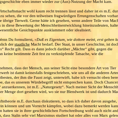
ungsgeschichte eben immer wieder zur (Aus)-Nutzung der Macht kam.
rtschaftsmacht wohl kaum recht trennen lässt und daher ist es m.E. du
g zu sehen, die vor den teilweisen fragwürdigen Errungenschaften vorh
e übrige Tierwelt. Gerne hätte ich gesehen, wenn andere Teile von Mach
 in diese Bewertung der Menschheitsentwicklung hineinzudeuten, halte
esentliche Gesichtpunkte ausklammert oder idealisiert.
Wenn Du formulierst,
«Daß es Eigentum, wie dottore meint, erst geben kö
chlich der
staatliche
Macht bedarf. Der Staat, in unser Geschichte, ist doc
“ Recht gilt. Dass es dann jedoch darüber „Mächte“ gibt, gegen die
an keine bestimmte Zeit fest zu verknüpfende Tatsache, wie die
fnehmen, dass der Mensch, aus seiner Sicht eine besondere Art von Tier
werb ist damit keinesfalls festgeschrieben, wie uns all die anderen Arte
ten, der ihm die Faust zeigt, unterwirft, habe ich versucht oben berei
ebe, das es unserem Würdebegriff nicht entsprechen kann. Doch Chance
nzuerkennen, ist m.E. „Naturgesetz“. Nach meiner Sicht der Menschhe
der Menge dort gesehen wird, wo sie nur Blendwerk ist und dadurch Mac
aftstheorie m.E. durchaus diskutieren, so dass ich daher davon ausgehe,
t sein können und um Vorrecht kämpfen, wobei dazu bemerkt werden kan
hatten sie in ihrer geschichtlichen Fortschreibung wohl auch nicht and
 dass Stalin sehr viel Marxismus studiert hat oder alles von Marx gelese