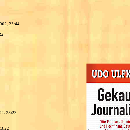
2002, 23:44
22
5
02, 23:23
23:22