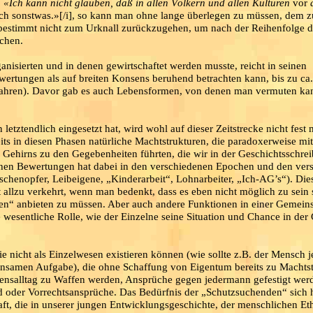
:
«Ich kann nicht glauben, daß in allen Völkern und allen Kulturen
vor
d
och sonstwas.»[/i], so kann man ohne lange überlegen zu müssen, dem 
bestimmt nicht zum Urknall zurückzugehen, um nach der Reihenfolge d
chen.
nisierten und in denen gewirtschaftet werden musste, reicht in seinen
ertungen als auf breiten Konsens beruhend betrachten kann, bis zu ca
 Jahren). Davor gab es auch Lebensformen, von denen man vermuten kan
letztendlich eingesetzt hat, wird wohl auf dieser Zeitstrecke nicht fest 
ts in diesen Phasen natürliche Machtstrukturen, die paradoxerweise mit
Gehirns zu den Gegebenheiten führten, die wir in der Geschichtsschre
hen Bewertungen hat dabei in den verschiedenen Epochen und den ver
schenopfer, Leibeigene, „Kinderarbeit“, Lohnarbeiter, „Ich-AG’s“). Die
t allzu verkehrt, wenn man bedenkt, dass es eben nicht möglich zu sein 
en“ anbieten zu müssen. Aber auch andere Funktionen in einer Gemeins
 wesentliche Rolle, wie der Einzelne seine Situation und Chance in der
e nicht als Einzelwesen existieren können (wie sollte z.B. der Mensch je
insamen Aufgabe), die ohne Schaffung von Eigentum bereits zu Machts
bensalltag zu Waffen werden, Ansprüche gegen jedermann gefestigt wer
d oder Vorrechtsansprüche. Das Bedürfnis der „Schutzsuchenden“ sich h
ft, die in unserer jungen Entwicklungsgeschichte, der menschlichen Et