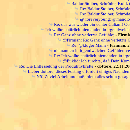
Baldur Stoiber, Schröder, Kohl, 
Re: Baldur Stoiber, Schröde
Re: Baldur Stoiber, Schröder
@ foreveryoung; @manolo: 
Re: das war wieder ein echter Galiani! 
Ich wollte natürlich niemanden in irgendwelch
Re: Ganz ohne verletzte Gefühle;
-
Firmi
@Firmian: Re: Ganz ohne verletzte G
Re: @kluger Mann
-
Firmian
, 
niemanden in irgendwelchen Gefühlen verl
Re: Ich wollte natürlich niemanden in ir
@Euklid: Ich fürchte, daß Dein Komm
Re: Die Entfesselung der Produktivkräfte
-
dottore
, 22.11.20
Lieber dottore, dieses Posting erfordert einiges Nach
Nö! Zuviel Arbeit und außerdem alles schon gesagt: 