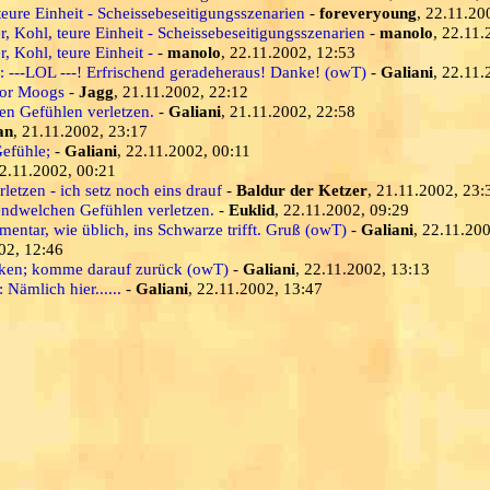
teure Einheit - Scheissebeseitigungsszenarien
-
foreveryoung
, 22.11.20
r, Kohl, teure Einheit - Scheissebeseitigungsszenarien
-
manolo
, 22.11.
, Kohl, teure Einheit -
-
manolo
, 22.11.2002, 12:53
---LOL ---! Erfrischend geradeheraus! Danke! (owT)
-
Galiani
, 22.11.
Goor Moogs
-
Jagg
, 21.11.2002, 22:12
en Gefühlen verletzen.
-
Galiani
, 21.11.2002, 22:58
an
, 21.11.2002, 23:17
efühle;
-
Galiani
, 22.11.2002, 00:11
22.11.2002, 00:21
etzen - ich setz noch eins drauf
-
Baldur der Ketzer
, 21.11.2002, 23:
gendwelchen Gefühlen verletzen.
-
Euklid
, 22.11.2002, 09:29
entar, wie üblich, ins Schwarze trifft. Gruß (owT)
-
Galiani
, 22.11.20
02, 12:46
denken; komme darauf zurück (owT)
-
Galiani
, 22.11.2002, 13:13
Nämlich hier......
-
Galiani
, 22.11.2002, 13:47