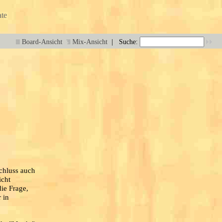
te
|
Board-Ansicht
Mix-Ansicht
Suche:
Schluss auch
icht
ie Frage,
 in