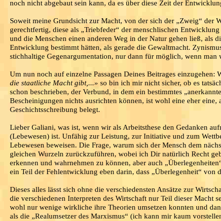
noch nicht abgebaut sein kann, da es über diese Zeit der Entwickl
Soweit meine Grundsicht zur Macht, von der sich der „Zweig“ der Wi
gerechtfertig, diese als „Triebfeder“ der menschlischen Entwicklun
und die Menschen einen anderen Weg in der Natur gehen ließ, als di
Entwicklung bestimmt hätten, als gerade die Gewaltmacht. Zynismus
stichhaltige Gegenargumentation, nur dann für möglich, wenn man w
Um nun noch auf einzelne Passagen Deines Beitrages einzugehen: 
die staatliche Macht gibt,...»
so bin ich mir nicht sicher, ob es tatsä
schon beschrieben, der Verbund, in dem ein bestimmtes „anerkanntes
Bescheinigungen nichts ausrichten können, ist wohl eine eher eine, 
Geschichtsschreibung belegt.
Lieber Galiani, was ist, wenn wir als Arbeitsthese den Gedanken au
(Lebewesen) ist. Unfähig zur Leistung, zur Initiative und zum Wettbe
Lebewesen beweisen. Die Frage, warum sich der Mensch dem nächstbes
gleichen Wurzeln zurückzuführen, wobei ich Dir natürlich Recht g
erkennen und wahrnehmen zu können, aber auch „Überlegenheiten“ a
ein Teil der Fehlentwicklung eben darin, dass „Überlegenheit“ von 
Dieses alles lässt sich ohne die verschiedensten Ansätze zur Wirtsch
die verschiedenen Interpreten des Wirtschaft nur Teil dieser Mach
wohl nur wenige wirkliche ihre Theorien umsetzen konnten und dann 
als die „Realumsetzer des Marxismus“ (ich kann mir kaum vorstellen,