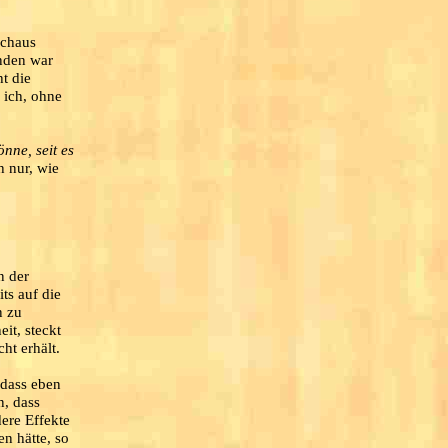
rchaus
anden war
t die
 ich, ohne
nne, seit es
h nur, wie
n der
ts auf die
n zu
it, steckt
ht erhält.
 dass eben
n, dass
ere Effekte
n hätte, so