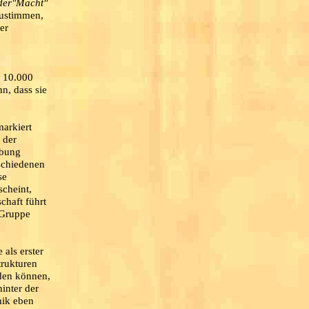
er"Macht"
zustimmen,
er
. 10.000
n, dass sie
markiert
 der
ibung
schiedenen
se
scheint,
chaft führt
 Gruppe
 als erster
trukturen
den können,
inter der
hik eben