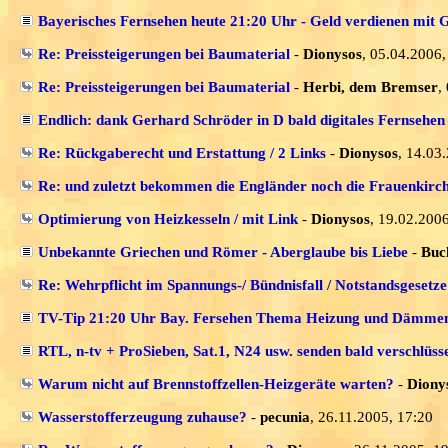
Bayerisches Fernsehen heute 21:20 Uhr - Geld verdienen mit
Re: Preissteigerungen bei Baumaterial
-
Dionysos
, 05.04.2006,
Re: Preissteigerungen bei Baumaterial
-
Herbi, dem Bremser
,
Endlich: dank Gerhard Schröder in D bald digitales Fernsehen
Re: Rückgaberecht und Erstattung / 2 Links
-
Dionysos
, 14.03
Re: und zuletzt bekommen die Engländer noch die Frauenkirc
Optimierung von Heizkesseln / mit Link
-
Dionysos
, 19.02.2006
Unbekannte Griechen und Römer - Aberglaube bis Liebe
-
Buc
Re: Wehrpflicht im Spannungs-/ Bündnisfall / Notstandsgesetz
TV-Tip 21:20 Uhr Bay. Fersehen Thema Heizung und Dämmen
RTL, n-tv + ProSieben, Sat.1, N24 usw. senden bald verschlüsse
Warum nicht auf Brennstoffzellen-Heizgeräte warten?
-
Diony
Wasserstofferzeugung zuhause?
-
pecunia
, 26.11.2005, 17:20