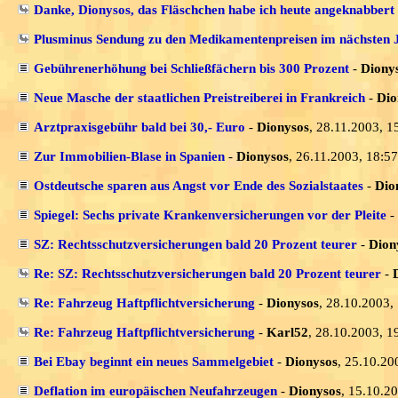
Danke, Dionysos, das Fläschchen habe ich heute angeknabbert 
Plusminus Sendung zu den Medikamentenpreisen im nächsten 
Gebührenerhöhung bei Schließfächern bis 300 Prozent
-
Diony
Neue Masche der staatlichen Preistreiberei in Frankreich
-
Dio
Arztpraxisgebühr bald bei 30,- Euro
-
Dionysos
, 28.11.2003, 1
Zur Immobilien-Blase in Spanien
-
Dionysos
, 26.11.2003, 18:57
Ostdeutsche sparen aus Angst vor Ende des Sozialstaates
-
Dio
Spiegel: Sechs private Krankenversicherungen vor der Pleite
-
SZ: Rechtsschutzversicherungen bald 20 Prozent teurer
-
Dion
Re: SZ: Rechtsschutzversicherungen bald 20 Prozent teurer
-
Re: Fahrzeug Haftpflichtversicherung
-
Dionysos
, 28.10.2003,
Re: Fahrzeug Haftpflichtversicherung
-
Karl52
, 28.10.2003, 1
Bei Ebay beginnt ein neues Sammelgebiet
-
Dionysos
, 25.10.20
Deflation im europäischen Neufahrzeugen
-
Dionysos
, 15.10.2