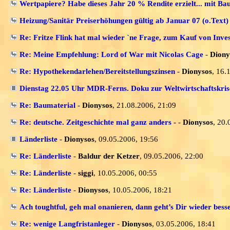
Wertpapiere? Habe dieses Jahr 20 % Rendite erzielt... mit Ba
Heizung/Sanitär Preiserhöhungen gültig ab Januar 07 (o.Text)
Re: Fritze Flink hat mal wieder `ne Frage, zum Kauf von Inve
Re: Meine Empfehlung: Lord of War mit Nicolas Cage
-
Diony
Re: Hypothekendarlehen/Bereitstellungszinsen
-
Dionysos
, 16.
Dienstag 22.05 Uhr MDR-Ferns. Doku zur Weltwirtschaftskris
Re: Baumaterial
-
Dionysos
, 21.08.2006, 21:09
Re: deutsche. Zeitgeschichte mal ganz anders -
-
Dionysos
, 20.
Länderliste
-
Dionysos
, 09.05.2006, 19:56
Re: Länderliste
-
Baldur der Ketzer
, 09.05.2006, 22:00
Re: Länderliste
-
siggi
, 10.05.2006, 00:55
Re: Länderliste
-
Dionysos
, 10.05.2006, 18:21
Ach toughtful, geh mal onanieren, dann geht’s Dir wieder besse
Re: wenige Langfristanleger
-
Dionysos
, 03.05.2006, 18:41