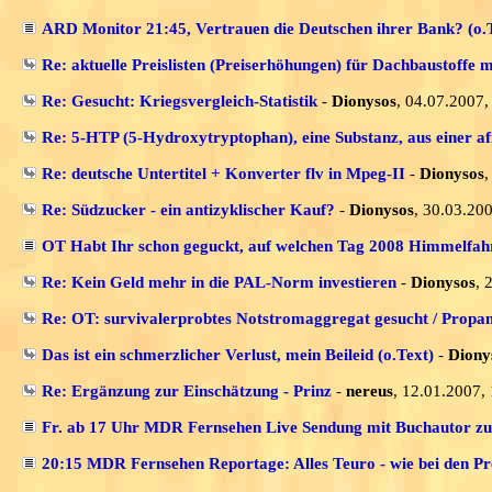
ARD Monitor 21:45, Vertrauen die Deutschen ihrer Bank? (o.
Re: aktuelle Preislisten (Preiserhöhungen) für Dachbaustoffe 
Re: Gesucht: Kriegsvergleich-Statistik
-
Dionysos
, 04.07.2007,
Re: 5-HTP (5-Hydroxytryptophan), eine Substanz, aus einer af
Re: deutsche Untertitel + Konverter flv in Mpeg-II
-
Dionysos
,
Re: Südzucker - ein antizyklischer Kauf?
-
Dionysos
, 30.03.20
OT Habt Ihr schon geguckt, auf welchen Tag 2008 Himmelfahrt
Re: Kein Geld mehr in die PAL-Norm investieren
-
Dionysos
, 
Re: OT: survivalerprobtes Notstromaggregat gesucht / Propa
Das ist ein schmerzlicher Verlust, mein Beileid (o.Text)
-
Diony
Re: Ergänzung zur Einschätzung - Prinz
-
nereus
, 12.01.2007,
Fr. ab 17 Uhr MDR Fernsehen Live Sendung mit Buchautor
20:15 MDR Fernsehen Reportage: Alles Teuro - wie bei den Pre