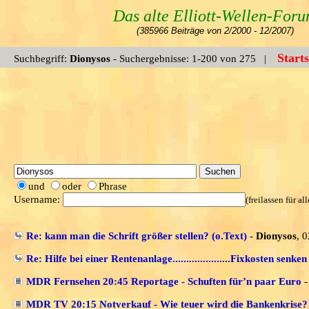
Das alte Elliott-Wellen-For
(385966 Beiträge von 2/2000 - 12/2007)
Starts
Suchbegriff:
Dionysos
- Suchergebnisse: 1-200 von 275 |
und
oder
Phrase
Username:
(freilassen für a
Re: kann man die Schrift größer stellen? (o.Text)
-
Dionysos
, 
Re: Hilfe bei einer Rentenanlage.....................Fixkosten senken
MDR Fernsehen 20:45 Reportage - Schuften für’n paar Euro
MDR TV 20:15 Notverkauf - Wie teuer wird die Bankenkrise?