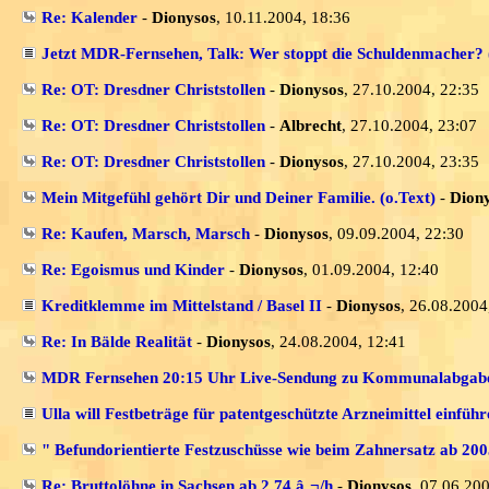
Re: Kalender
-
Dionysos
, 10.11.2004, 18:36
Jetzt MDR-Fernsehen, Talk: Wer stoppt die Schuldenmacher? 
Re: OT: Dresdner Christstollen
-
Dionysos
, 27.10.2004, 22:35
Re: OT: Dresdner Christstollen
-
Albrecht
, 27.10.2004, 23:07
Re: OT: Dresdner Christstollen
-
Dionysos
, 27.10.2004, 23:35
Mein Mitgefühl gehört Dir und Deiner Familie. (o.Text)
-
Dion
Re: Kaufen, Marsch, Marsch
-
Dionysos
, 09.09.2004, 22:30
Re: Egoismus und Kinder
-
Dionysos
, 01.09.2004, 12:40
Kreditklemme im Mittelstand / Basel II
-
Dionysos
, 26.08.2004
Re: In Bälde Realität
-
Dionysos
, 24.08.2004, 12:41
MDR Fernsehen 20:15 Uhr Live-Sendung zu Kommunalabgaben
Ulla will Festbeträge für patentgeschützte Arzneimittel einführ
" Befundorientierte Festzuschüsse wie beim Zahnersatz ab 20
Re: Bruttolöhne in Sachsen ab 2,74 â‚¬/h
-
Dionysos
, 07.06.20