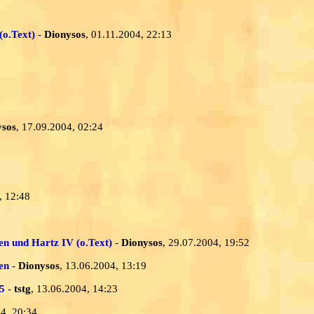
(o.Text)
-
Dionysos
, 01.11.2004, 22:13
ysos
, 17.09.2004, 02:24
, 12:48
 und Hartz IV (o.Text)
-
Dionysos
, 29.07.2004, 19:52
en
-
Dionysos
, 13.06.2004, 13:19
05
-
tstg
, 13.06.2004, 14:23
04, 20:34