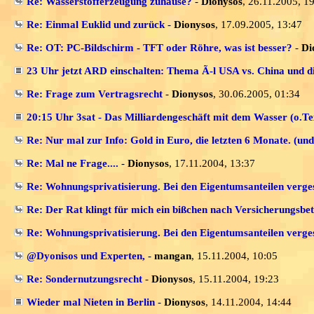
Re: Wasserstofferzeugung zuhause?
-
Dionysos
, 26.11.2005, 1
Re: Einmal Euklid und zurück
-
Dionysos
, 17.09.2005, 13:47
Re: OT: PC-Bildschirm - TFT oder Röhre, was ist besser?
-
Di
23 Uhr jetzt ARD einschalten: Thema Ã-l USA vs. China und di
Re: Frage zum Vertragsrecht
-
Dionysos
, 30.06.2005, 01:34
20:15 Uhr 3sat - Das Milliardengeschäft mit dem Wasser (o.Te
Re: Nur mal zur Info: Gold in Euro, die letzten 6 Monate. (und
Re: Mal ne Frage....
-
Dionysos
, 17.11.2004, 13:37
Re: Wohnungsprivatisierung. Bei den Eigentumsanteilen verg
Re: Der Rat klingt für mich ein bißchen nach Versicherungsbet
Re: Wohnungsprivatisierung. Bei den Eigentumsanteilen verg
@Dyonisos und Experten,
-
mangan
, 15.11.2004, 10:05
Re: Sondernutzungsrecht
-
Dionysos
, 15.11.2004, 19:23
Wieder mal Nieten in Berlin
-
Dionysos
, 14.11.2004, 14:44