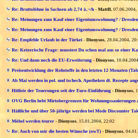
Re: Bruttolöhne in Sachsen ab 2,74 â‚¬/h
-
MattB
, 07.06.2004,
Re: Meinungen zum Kauf einer Eigentumswohnung? / Dresde
Re: Meinungen zum Kauf einer Eigentumswohnung? / Dresde
Re: Empfehle Urlaub in der Türkei
-
Dionysos
, 28.04.2004, 20
Re: Ketzerische Frage: musstest Du schon mal aus so einer Ka
Re: Und dann noch die EU-Erweiterung
-
Dionysos
, 10.04.200
Preisentwicklung der Rohstoffe in den letzten 12 Monaten (Tab
Ab Mai werden in pol. und tschech. Apotheken dt. Rezepte a
Hitliste der Teuerungen seit der Euro-Einführung
-
Dionysos
, 
OVG Berlin hebt Mietobergrenzen für Wohnungssanierungen 
Häßliche und über 50-jährige werden bei Mode Discounter Ta
Möbel werden teurer
-
Dionysos
, 15.01.2004, 22:02
Re: Auch von mir die besten Wünsche (owT)
-
Dionysos
, 04.01