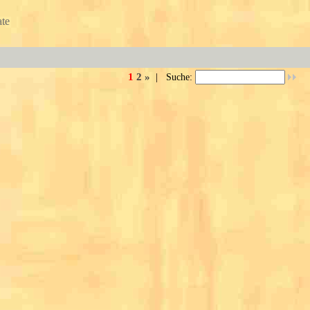
te
1
2
»
|
Suche: