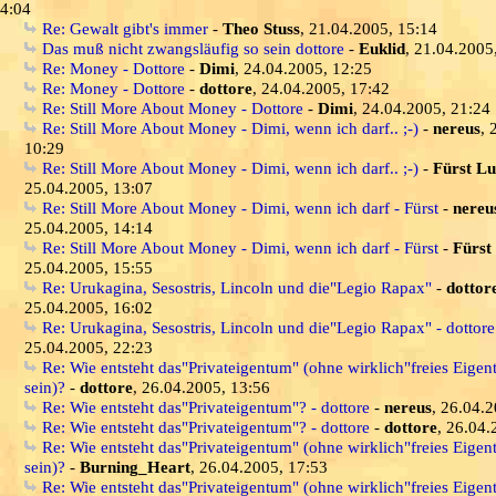
4:04
Re: Gewalt gibt's immer
-
Theo Stuss
, 21.04.2005, 15:14
Das muß nicht zwangsläufig so sein dottore
-
Euklid
, 21.04.2005
Re: Money - Dottore
-
Dimi
, 24.04.2005, 12:25
Re: Money - Dottore
-
dottore
, 24.04.2005, 17:42
Re: Still More About Money - Dottore
-
Dimi
, 24.04.2005, 21:24
Re: Still More About Money - Dimi, wenn ich darf.. ;-)
-
nereus
, 
10:29
Re: Still More About Money - Dimi, wenn ich darf.. ;-)
-
Fürst Lu
25.04.2005, 13:07
Re: Still More About Money - Dimi, wenn ich darf - Fürst
-
nereu
25.04.2005, 14:14
Re: Still More About Money - Dimi, wenn ich darf - Fürst
-
Fürst
25.04.2005, 15:55
Re: Urukagina, Sesostris, Lincoln und die"Legio Rapax"
-
dottor
25.04.2005, 16:02
Re: Urukagina, Sesostris, Lincoln und die"Legio Rapax" - dottore
25.04.2005, 22:23
Re: Wie entsteht das"Privateigentum" (ohne wirklich"freies Eige
sein)?
-
dottore
, 26.04.2005, 13:56
Re: Wie entsteht das"Privateigentum"? - dottore
-
nereus
, 26.04.
Re: Wie entsteht das"Privateigentum"? - dottore
-
dottore
, 26.04.
Re: Wie entsteht das"Privateigentum" (ohne wirklich"freies Eige
sein)?
-
Burning_Heart
, 26.04.2005, 17:53
Re: Wie entsteht das"Privateigentum" (ohne wirklich"freies Eige