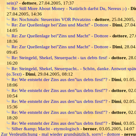
sein)?
-
dottore
, 27.04.2005, 17:37
Re: Still More About Money - Natürlich darfst Du, Nereus ;-)
-
Di
27.04.2005, 14:36
Re: Nochmals: Steuerzins VOR Privatzins
-
dottore
, 25.04.2005,
Re: Zur Quellenlage bei"Zins und Macht" - Dottore
-
Dimi
, 27.04
14:05
Re: Zur Quellenlage bei"Zins und Macht" - Dottore
-
dottore
, 27
18:36
Re: Zur Quellenlage bei"Zins und Macht" - Dottore
-
Dimi
, 28.04
09:45
Re: Steingeld, Shekel, Steuerpacht - tax debts first!
-
dottore
, 28.
16:20
Re: Steingeld, Shekel, Steuerpacht.. - Schön, danke. Antwort spät
(o.Text)
-
Dimi
, 29.04.2005, 08:12
Re: Wie entsteht der Zins aus den"tax debts first!"?
-
Dimi
, 01.05
18:06
Re: Wie entsteht der Zins aus den"tax debts first!"?
-
dottore
, 02.
10:54
Re: Wie entsteht der Zins aus den"tax debts first!"?
-
Dimi
, 02.05
15:36
Re: Wie entsteht der Zins aus den"tax debts first!"?
-
dottore
, 02.
18:20
Re: Wie entsteht der Zins aus den"tax debts first!"?
-
Dimi
, 03.05
Silber &amp; Macht - etymologisch
-
bernor
, 03.05.2005, 14:07
 Zur Verdeutlichung - mal wieder grundsätzlich, sorry! - dottore
-
nereu