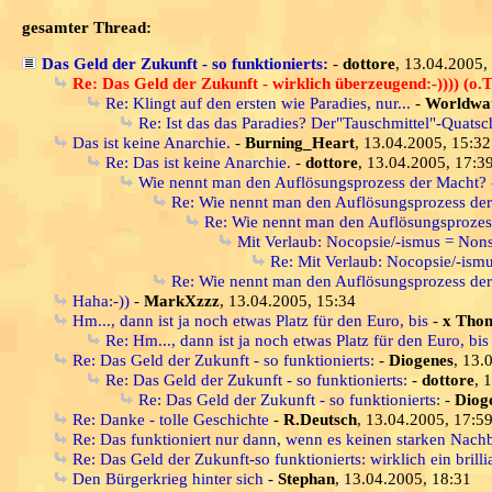
gesamter Thread:
Das Geld der Zukunft - so funktionierts:
-
dottore
, 13.04.2005,
Re: Das Geld der Zukunft - wirklich überzeugend:-)))) (o.T
Re: Klingt auf den ersten wie Paradies, nur...
-
Worldwa
Re: Ist das das Paradies? Der"Tauschmittel"-Quatsc
Das ist keine Anarchie.
-
Burning_Heart
, 13.04.2005, 15:32
Re: Das ist keine Anarchie.
-
dottore
, 13.04.2005, 17:3
Wie nennt man den Auflösungsprozess der Macht?
Re: Wie nennt man den Auflösungsprozess de
Re: Wie nennt man den Auflösungsprozes
Mit Verlaub: Nocopsie/-ismus = Non
Re: Mit Verlaub: Nocopsie/-ism
Re: Wie nennt man den Auflösungsprozess de
Haha:-))
-
MarkXzzz
, 13.04.2005, 15:34
Hm..., dann ist ja noch etwas Platz für den Euro, bis
-
x Tho
Re: Hm..., dann ist ja noch etwas Platz für den Euro, bis
Re: Das Geld der Zukunft - so funktionierts:
-
Diogenes
, 13.
Re: Das Geld der Zukunft - so funktionierts:
-
dottore
, 
Re: Das Geld der Zukunft - so funktionierts:
-
Diog
Re: Danke - tolle Geschichte
-
R.Deutsch
, 13.04.2005, 17:5
Re: Das funktioniert nur dann, wenn es keinen starken Nachb
Re: Das Geld der Zukunft-so funktionierts: wirklich ein brill
Den Bürgerkrieg hinter sich
-
Stephan
, 13.04.2005, 18:31