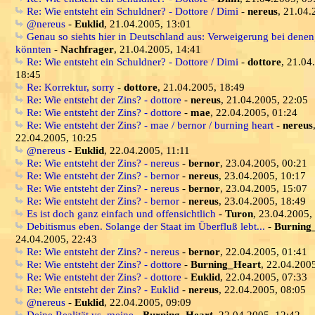
Re: Wie entsteht ein Schuldner? - Dottore / Dimi
-
nereus
, 21.04.
@nereus
-
Euklid
, 21.04.2005, 13:01
Genau so siehts hier in Deutschland aus: Verweigerung bei denen
könnten
-
Nachfrager
, 21.04.2005, 14:41
Re: Wie entsteht ein Schuldner? - Dottore / Dimi
-
dottore
, 21.04
18:45
Re: Korrektur, sorry
-
dottore
, 21.04.2005, 18:49
Re: Wie entsteht der Zins? - dottore
-
nereus
, 21.04.2005, 22:05
Re: Wie entsteht der Zins? - dottore
-
mae
, 22.04.2005, 01:24
Re: Wie entsteht der Zins? - mae / bernor / burning heart
-
nereus
22.04.2005, 10:25
@nereus
-
Euklid
, 22.04.2005, 11:11
Re: Wie entsteht der Zins? - nereus
-
bernor
, 23.04.2005, 00:21
Re: Wie entsteht der Zins? - bernor
-
nereus
, 23.04.2005, 10:17
Re: Wie entsteht der Zins? - nereus
-
bernor
, 23.04.2005, 15:07
Re: Wie entsteht der Zins? - bernor
-
nereus
, 23.04.2005, 18:49
Es ist doch ganz einfach und offensichtlich
-
Turon
, 23.04.2005,
Debitismus eben. Solange der Staat im Überfluß lebt...
-
Burning
24.04.2005, 22:43
Re: Wie entsteht der Zins? - nereus
-
bernor
, 22.04.2005, 01:41
Re: Wie entsteht der Zins? - dottore
-
Burning_Heart
, 22.04.200
Re: Wie entsteht der Zins? - dottore
-
Euklid
, 22.04.2005, 07:33
Re: Wie entsteht der Zins? - Euklid
-
nereus
, 22.04.2005, 08:05
@nereus
-
Euklid
, 22.04.2005, 09:09
Deine Realität vs. meine
-
Burning_Heart
, 22.04.2005, 12:42