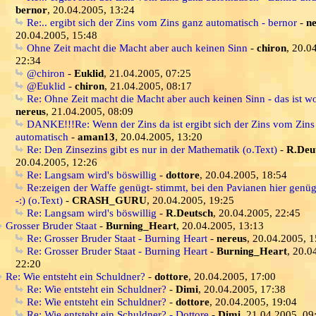
bernor
, 20.04.2005, 13:24
Re:.. ergibt sich der Zins vom Zins ganz automatisch - bernor
-
n
20.04.2005, 15:48
Ohne Zeit macht die Macht aber auch keinen Sinn
-
chiron
, 20.0
22:34
@chiron
-
Euklid
, 21.04.2005, 07:25
@Euklid
-
chiron
, 21.04.2005, 08:17
Re: Ohne Zeit macht die Macht aber auch keinen Sinn - das ist wo
nereus
, 21.04.2005, 08:09
DANKE!!!Re: Wenn der Zins da ist ergibt sich der Zins vom Zins
automatisch
-
aman13
, 20.04.2005, 13:20
Re: Den Zinsezins gibt es nur in der Mathematik (o.Text)
-
R.Deu
20.04.2005, 12:26
Re: Langsam wird's böswillig
-
dottore
, 20.04.2005, 18:54
Re:zeigen der Waffe genügt- stimmt, bei den Pavianen hier genüg
-:) (o.Text)
-
CRASH_GURU
, 20.04.2005, 19:25
Re: Langsam wird's böswillig
-
R.Deutsch
, 20.04.2005, 22:45
Grosser Bruder Staat
-
Burning_Heart
, 20.04.2005, 13:13
Re: Grosser Bruder Staat - Burning Heart
-
nereus
, 20.04.2005, 1
Re: Grosser Bruder Staat - Burning Heart
-
Burning_Heart
, 20.0
22:20
Re: Wie entsteht ein Schuldner?
-
dottore
, 20.04.2005, 17:00
Re: Wie entsteht ein Schuldner?
-
Dimi
, 20.04.2005, 17:38
Re: Wie entsteht ein Schuldner?
-
dottore
, 20.04.2005, 19:04
Re: Wie entsteht ein Schuldner? - Dottore
-
Dimi
, 21.04.2005, 09