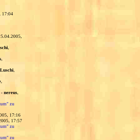
, 17:04
25.04.2005,
schi
,
s
,
 Luschi
,
e
,
-
nereus
,
ntum" zu
2005, 17:16
2005, 17:57
ntum" zu
ntum" zu