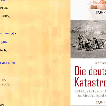
ereus
,
4.2005,
hl war ;-)
-
 ganz
tsch
,
t das auch
5:05
4.2005,
:02