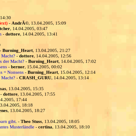
 14:30
ext)
-
AndrÃ©
, 13.04.2005, 15:09
tcher
, 14.04.2005, 03:47
h
-
dottore
, 14.04.2005, 13:41
9
-
Burning_Heart
, 13.04.2005, 21:27
r Macht?
-
dottore
, 14.04.2005, 12:56
s der Macht?
-
Burning_Heart
, 14.04.2005, 17:02
sens
-
bernor
, 15.04.2005, 00:02
us = Nonsens
-
Burning_Heart
, 15.04.2005, 12:14
r Macht?
-
CRASH_GURU
, 14.04.2005, 13:14
mas
, 13.04.2005, 15:35
-
dottore
, 13.04.2005, 17:55
04.2005, 17:44
13.04.2005, 18:18
enes
, 13.04.2005, 18:27
9
arn gibt.
-
Theo Stuss
, 13.04.2005, 18:05
iantes Musterländle
-
certina
, 13.04.2005, 18:10