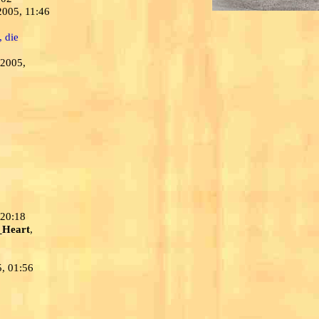
2005, 11:46
, die
.2005,
,
 20:18
_Heart
,
5, 01:56