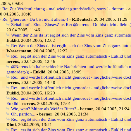
.2005, 09:03
Re: Zur Verdeutlichung - mal wieder grundsätzlich, sorry! - dottore
-
a
0.04.2005, 10:40
Re: @nereus - Du bist nicht allein:-)
-
R.Deutsch
, 20.04.2005, 11:29
Zeitablauf - Zins - ZinsesZins Re: @nereus - Du bist nicht allein:-
20.04.2005, 11:46
Wenn der Zins da ist ergibt sich der Zins vom Zins ganz automati
Euklid
, 20.04.2005, 12:02
Re: Wenn der Zins da ist ergibt sich der Zins vom Zins ganz auto
Wassermann
, 20.04.2005, 12:22
Re:.. ergibt sich der Zins vom Zins ganz automatisch - Euklid un
nereus
, 20.04.2005, 12:46
@Nereus ich habe schlechte Nachrichten und werde hoffentlich n
gemordet;-))
-
Euklid
, 20.04.2005, 13:09
Re:.. und werde hoffentlich nicht gemordet - möglicherweise doch
nereus
, 20.04.2005, 14:40
Re:.. und werde hoffentlich nicht gemordet - möglicherweise doch
Euklid
, 20.04.2005, 16:29
Re:.. und werde hoffentlich nicht gemordet - möglicherweise doch
Euklid
-
nereus
, 20.04.2005, 17:01
Wie, watt? Münte als Weißer Ritter?
-
bernor
, 20.04.2005, 21:24
Oh, pardon...
-
bernor
, 20.04.2005, 21:34
Re:.. ergibt sich der Zins vom Zins ganz automatisch - Euklid un
Dimi
, 20.04.2005, 13:21
Re:.. ergibt sich der Zins vom Zins ganz automatisch - Euklid un