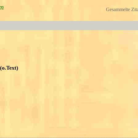
um
Gesammelte Zita
(o.Text)