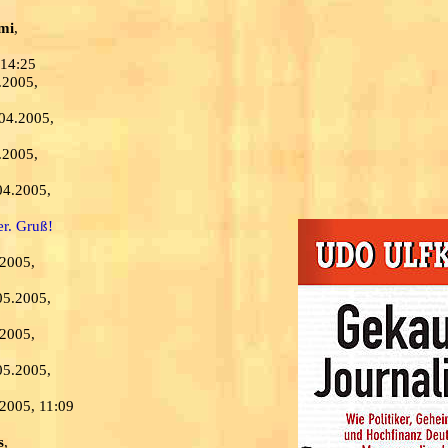
mi
,
 14:25
.2005,
.04.2005,
.2005,
04.2005,
er. Gruß!
.2005,
05.2005,
.2005,
05.2005,
.2005, 11:09
s
,