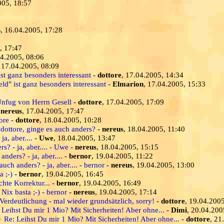
005, 18:57
S
, 16.04.2005, 17:28
, 17:47
04.2005, 08:06
, 17.04.2005, 08:09
st ganz besonders interessant
-
dottore
, 17.04.2005, 14:34
d" ist ganz besonders interessant
-
Elmarion
, 17.04.2005, 15:33
-Unfug von Herrn Gesell
-
dottore
, 17.04.2005, 17:09
-
nereus
, 17.04.2005, 17:47
ore
-
dottore
, 18.04.2005, 10:28
 dottore, ginge es auch anders?
-
nereus
, 18.04.2005, 11:40
a, aber....
-
Uwe
, 18.04.2005, 13:47
s? - ja, aber.... - Uwe
-
nereus
, 18.04.2005, 15:15
anders? - ja, aber....
-
bernor
, 19.04.2005, 11:22
auch anders? - ja, aber.... - bernor
-
nereus
, 19.04.2005, 13:00
a ;-)
-
bernor
, 19.04.2005, 16:45
chte Korrektur...
-
bernor
, 19.04.2005, 16:49
 Nix basta ;-) - bernor
-
nereus
, 19.04.2005, 17:14
Verdeutlichung - mal wieder grundsätzlich, sorry!
-
dottore
, 19.04.200
 Leihst Du mir 1 Mio? Mit Sicherheiten! Aber ohne...
-
Dimi
, 20.04.200
Re: Leihst Du mir 1 Mio? Mit Sicherheiten! Aber ohne...
-
dottore
, 21