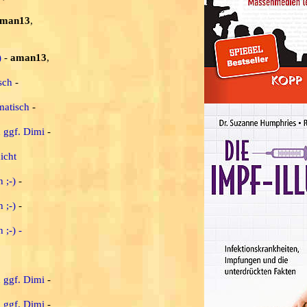
man13
,
)
-
aman13
,
sch
-
matisch
-
d ggf. Dimi
-
icht
 ;-)
-
 ;-)
-
 ;-) -
d ggf. Dimi
-
d ggf. Dimi
-