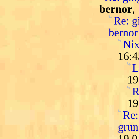
bernor
,
Re: gi
bernor
Nix
16:4
L
19
R
19
Re:
grun
19.0