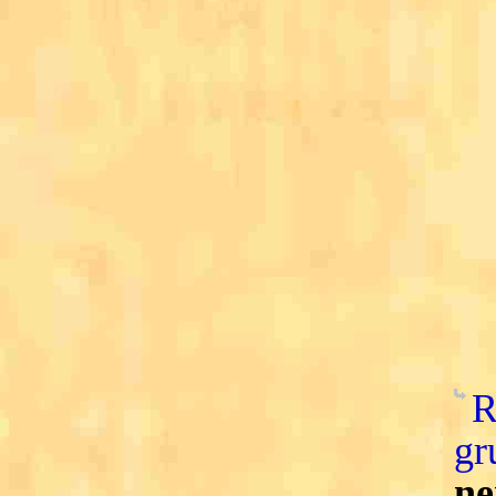
R
gr
ne