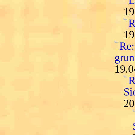
L
19
R
19
Re:
grun
19.0
R
Si
20