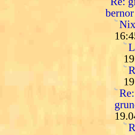
Re: gi
bernor
Nix
16:4
L
19
R
19
Re:
grun
19.0
R