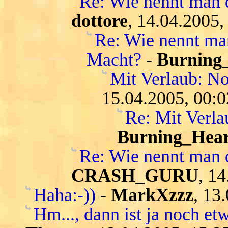
Re: Wie nennt man 
dottore
, 14.04.2005,
Re: Wie nennt ma
Macht?
-
Burning
Mit Verlaub: N
15.04.2005, 00:0
Re: Mit Verl
Burning_Hear
Re: Wie nennt man 
CRASH_GURU
, 1
Haha:-))
-
MarkXzzz
, 13
Hm..., dann ist ja noch etw