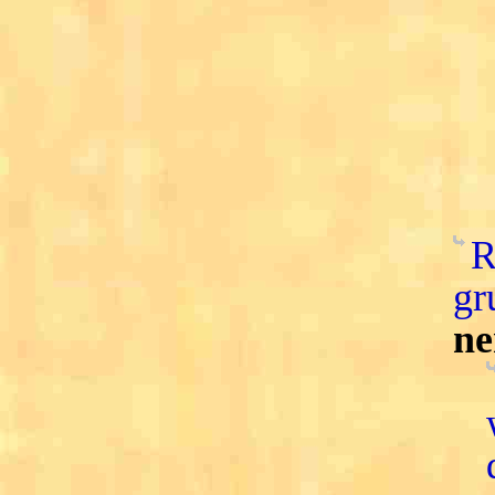
R
gr
ne