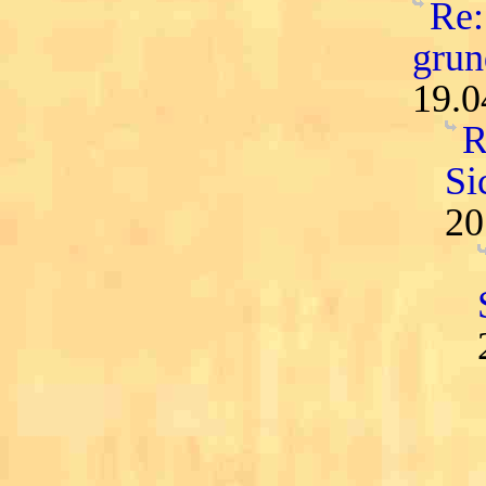
Re:
grun
19.0
R
Si
20