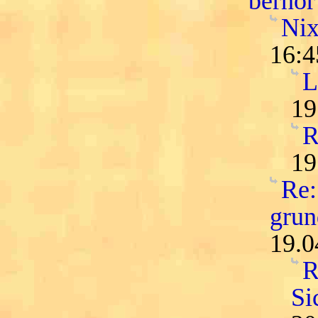
bernor
Nix
16:4
L
19
R
19
Re:
grun
19.0
R
Si