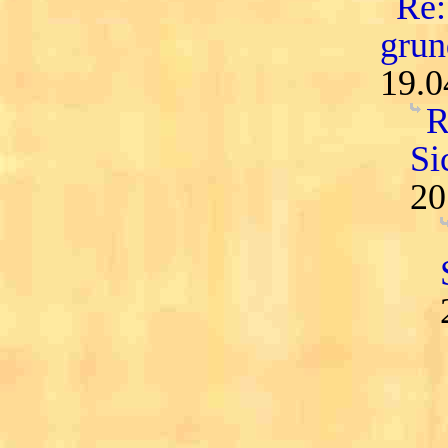
Re:
grun
19.0
R
Si
20