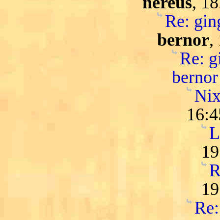
nereus
, 1
Re: ging
bernor
,
Re: gi
bernor
Nix
16:4
L
19
R
19
Re: