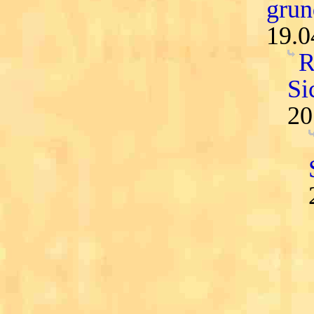
grun
19.0
R
Si
20