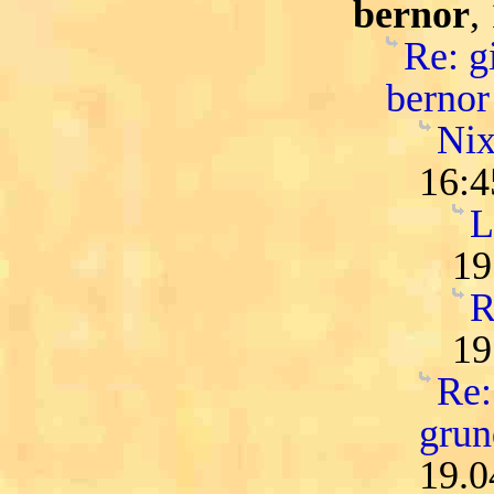
bernor
,
Re: gi
bernor
Nix
16:4
L
19
R
19
Re:
grun
19.0