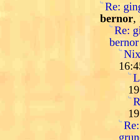
Re: ging
bernor
,
Re: gi
bernor
Nix
16:4
L
19
R
19
Re:
grun