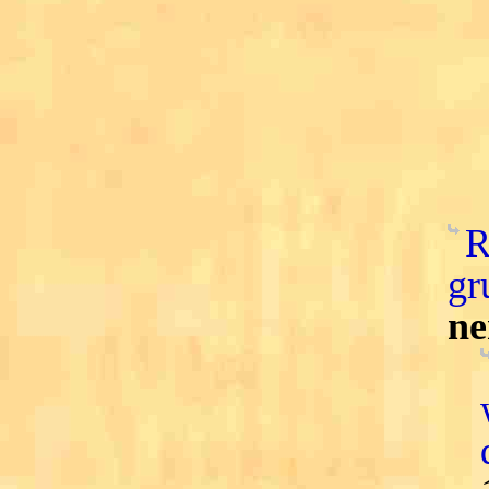
R
gr
ne