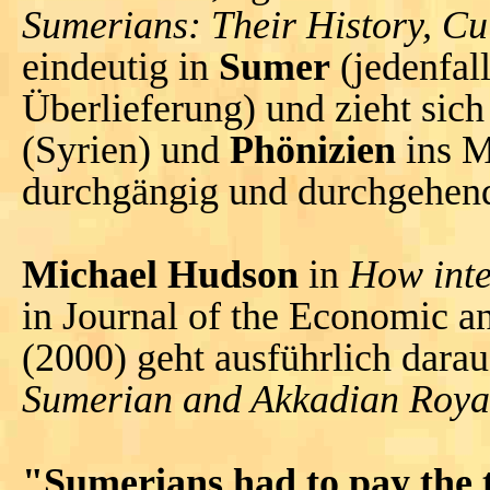
Sumerians: Their History, Cu
eindeutig in
Sumer
(jedenfall
Überlieferung) und zieht sich
(Syrien) und
Phönizien
ins M
durchgängig und durchgehend
Michael Hudson
in
How inte
in Journal of the Economic an
(2000) geht ausführlich darau
Sumerian and Akkadian Royal 
"Sumerians had to pay the t