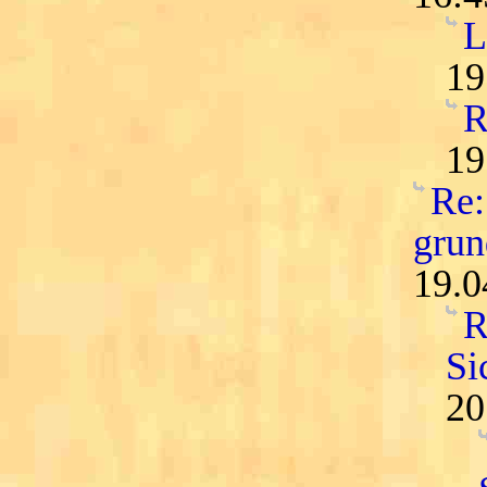
L
19
R
19
Re:
grun
19.0
R
Si
20