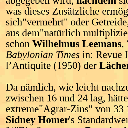
abgegeben wird,
nachdem
si
was dieses Zusätzliche ermög
sich"vermehrt" oder Getreide
aus dem"natürlich multiplizie
schon
Wilhelmus Leemans
,
Babylonian Times
in: Revue I
l’Antiquite (1950) der
Lächer
Da nämlich, wie leicht nachz
zwischen 16 und 24 lag, hätte
extreme"Agrar-Zins" von 33 1/
Sidney Homer
's Standardwerk