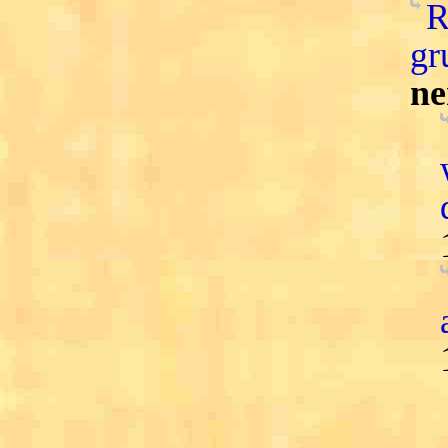
R
gr
ne