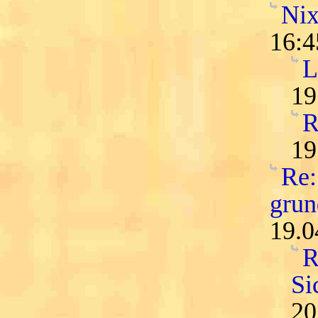
Nix
16:4
L
19
R
19
Re:
grun
19.0
R
Si
20