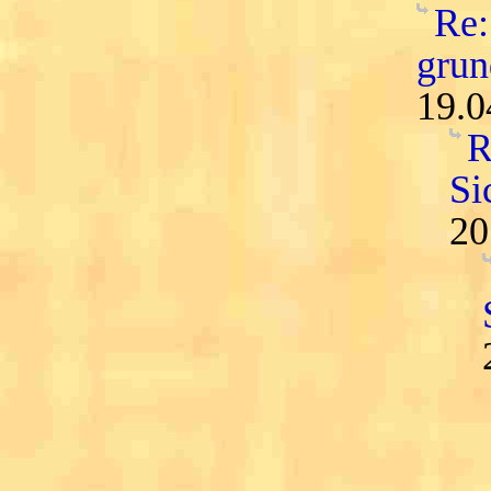
Re:
grun
19.0
R
Si
20