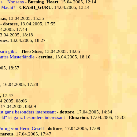
us = Nonsens
-
Burning_Heart
, 15.04.2005, 12:14
r Macht?
-
CRASH_GURU
, 14.04.2005, 13:14
mas
, 13.04.2005, 15:35
-
dottore
, 13.04.2005, 17:55
04.2005, 17:44
13.04.2005, 18:18
enes
, 13.04.2005, 18:27
9
arn gibt.
-
Theo Stuss
, 13.04.2005, 18:05
iantes Musterländle
-
certina
, 13.04.2005, 18:10
005, 18:57
S
, 16.04.2005, 17:28
, 17:47
04.2005, 08:06
, 17.04.2005, 08:09
st ganz besonders interessant
-
dottore
, 17.04.2005, 14:34
d" ist ganz besonders interessant
-
Elmarion
, 17.04.2005, 15:33
-Unfug von Herrn Gesell
-
dottore
, 17.04.2005, 17:09
-
nereus
, 17.04.2005, 17:47