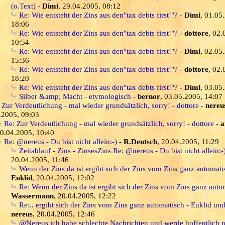
(o.Text)
-
Dimi
, 29.04.2005, 08:12
Re: Wie entsteht der Zins aus den"tax debts first!"?
-
Dimi
, 01.05
18:06
Re: Wie entsteht der Zins aus den"tax debts first!"?
-
dottore
, 02.
10:54
Re: Wie entsteht der Zins aus den"tax debts first!"?
-
Dimi
, 02.05
15:36
Re: Wie entsteht der Zins aus den"tax debts first!"?
-
dottore
, 02.
18:20
Re: Wie entsteht der Zins aus den"tax debts first!"?
-
Dimi
, 03.05
Silber &amp; Macht - etymologisch
-
bernor
, 03.05.2005, 14:07
 Zur Verdeutlichung - mal wieder grundsätzlich, sorry! - dottore
-
nereu
.2005, 09:03
Re: Zur Verdeutlichung - mal wieder grundsätzlich, sorry! - dottore
-
a
0.04.2005, 10:40
Re: @nereus - Du bist nicht allein:-)
-
R.Deutsch
, 20.04.2005, 11:29
Zeitablauf - Zins - ZinsesZins Re: @nereus - Du bist nicht allein:-
20.04.2005, 11:46
Wenn der Zins da ist ergibt sich der Zins vom Zins ganz automati
Euklid
, 20.04.2005, 12:02
Re: Wenn der Zins da ist ergibt sich der Zins vom Zins ganz auto
Wassermann
, 20.04.2005, 12:22
Re:.. ergibt sich der Zins vom Zins ganz automatisch - Euklid un
nereus
, 20.04.2005, 12:46
@Nereus ich habe schlechte Nachrichten und werde hoffentlich n