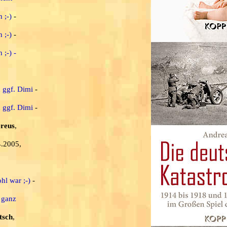
 ;-)
-
 ;-)
-
 ;-) -
d ggf. Dimi
-
d ggf. Dimi
-
ereus
,
4.2005,
hl war ;-)
-
 ganz
tsch
,