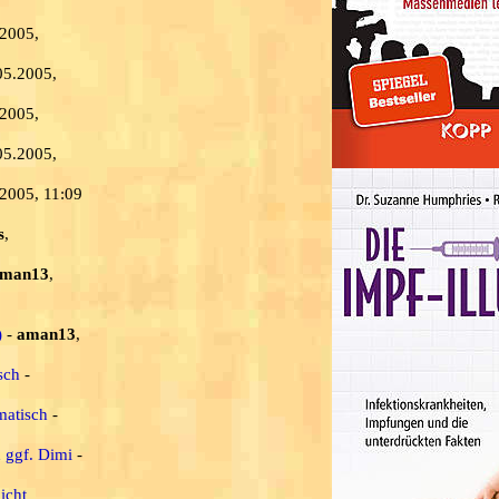
.2005,
05.2005,
.2005,
05.2005,
.2005, 11:09
s
,
man13
,
)
-
aman13
,
sch
-
matisch
-
d ggf. Dimi
-
icht