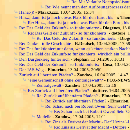
Re: Mit Verlaub: Nocopsie/-ism
Re: Wie nennt man den Auflösungsprozess de
Haha:-))
-
MarkXzzz
, 13.04.2005, 15:34
Hm..., dann ist ja noch etwas Platz für den Euro, bis
-
x Tho
Re: Hm..., dann ist ja noch etwas Platz für den Euro, bis
Re: Das Geld der Zukunft - so funktionierts:
-
Diogenes
, 13.
Re: Das Geld der Zukunft - so funktionierts:
-
dottore
, 
Re: Das Geld der Zukunft - so funktionierts:
-
Diog
Re: Danke - tolle Geschichte
-
R.Deutsch
, 13.04.2005, 17:5
Re: Das funktioniert nur dann, wenn es keinen starken Nachb
Re: Das Geld der Zukunft-so funktionierts: wirklich ein brill
Den Bürgerkrieg hinter sich
-
Stephan
, 13.04.2005, 18:31
Re: Das Geld der Zukunft - so funktionierts:
-
Cosa
, 13.04.2
Der JAS-Weg
-
Elmarion
, 13.04.2005, 20:50
Zurück auf libertären Pfaden?
-
Zandow
, 16.04.2005, 14:47
"eine Gemeinschaft ohne Zentralgewalt"?
-
FOX-NEW
Zentralgewalt
-
Zandow
, 17.04.2005, 12:19
Re: Zurück auf libertären Pfaden?
-
dottore
, 16.04.2005
Re: Zurück auf libertären Pfaden?
-
Elmarion
, 17.
Re: Zurück auf libertären Pfaden?
-
Elmarion
Re: Schau nach bei Robert Owen! Sein"Geld" i
Re: Schau nach bei Robert Owen! Sein"Gel
Modelle
-
Zandow
, 17.04.2005, 12:11
Re: Zins als Derivat der Macht - Der"Urzins"
Re: Zins als Derivat der Macht - Dottore