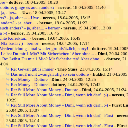
ore
-
dottore
, 18.04.2005, 10:28
 dottore, ginge es auch anders?
-
nereus
, 18.04.2005, 11:40
a, aber....
-
Uwe
, 18.04.2005, 13:47
s? - ja, aber.... - Uwe
-
nereus
, 18.04.2005, 15:15
anders? - ja, aber....
-
bernor
, 19.04.2005, 11:22
auch anders? - ja, aber.... - bernor
-
nereus
, 19.04.2005, 13:00
a ;-)
-
bernor
, 19.04.2005, 16:45
chte Korrektur...
-
bernor
, 19.04.2005, 16:49
 Nix basta ;-) - bernor
-
nereus
, 19.04.2005, 17:14
Verdeutlichung - mal wieder grundsätzlich, sorry!
-
dottore
, 19.04.200
 Leihst Du mir 1 Mio? Mit Sicherheiten! Aber ohne...
-
Dimi
, 20.04.200
Re: Leihst Du mir 1 Mio? Mit Sicherheiten! Aber ohne...
-
dottore
, 21
4:04
Re: Gewalt gibt's immer
-
Theo Stuss
, 21.04.2005, 15:14
Das muß nicht zwangsläufig so sein dottore
-
Euklid
, 21.04.2005
Re: Money - Dottore
-
Dimi
, 24.04.2005, 12:25
Re: Money - Dottore
-
dottore
, 24.04.2005, 17:42
Re: Still More About Money - Dottore
-
Dimi
, 24.04.2005, 21:24
Re: Still More About Money - Dimi, wenn ich darf.. ;-)
-
nereus
, 
10:29
Re: Still More About Money - Dimi, wenn ich darf.. ;-)
-
Fürst Lu
25.04.2005, 13:07
Re: Still More About Money - Dimi, wenn ich darf - Fürst
-
nereu
25.04.2005, 14:14
Re: Still More About Money - Dimi, wenn ich darf - Fürst
-
Fürst