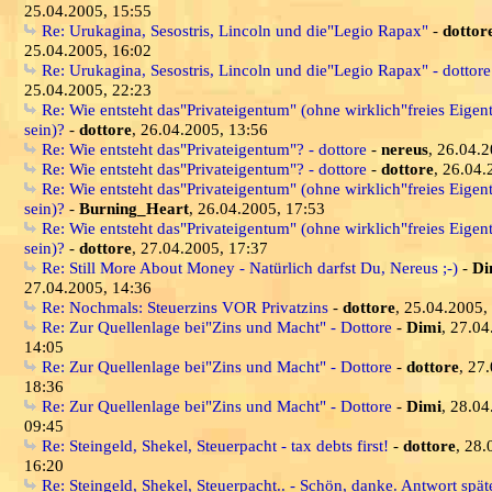
25.04.2005, 15:55
Re: Urukagina, Sesostris, Lincoln und die"Legio Rapax"
-
dottor
25.04.2005, 16:02
Re: Urukagina, Sesostris, Lincoln und die"Legio Rapax" - dottore
25.04.2005, 22:23
Re: Wie entsteht das"Privateigentum" (ohne wirklich"freies Eige
sein)?
-
dottore
, 26.04.2005, 13:56
Re: Wie entsteht das"Privateigentum"? - dottore
-
nereus
, 26.04.
Re: Wie entsteht das"Privateigentum"? - dottore
-
dottore
, 26.04.
Re: Wie entsteht das"Privateigentum" (ohne wirklich"freies Eige
sein)?
-
Burning_Heart
, 26.04.2005, 17:53
Re: Wie entsteht das"Privateigentum" (ohne wirklich"freies Eige
sein)?
-
dottore
, 27.04.2005, 17:37
Re: Still More About Money - Natürlich darfst Du, Nereus ;-)
-
Di
27.04.2005, 14:36
Re: Nochmals: Steuerzins VOR Privatzins
-
dottore
, 25.04.2005,
Re: Zur Quellenlage bei"Zins und Macht" - Dottore
-
Dimi
, 27.04
14:05
Re: Zur Quellenlage bei"Zins und Macht" - Dottore
-
dottore
, 27
18:36
Re: Zur Quellenlage bei"Zins und Macht" - Dottore
-
Dimi
, 28.04
09:45
Re: Steingeld, Shekel, Steuerpacht - tax debts first!
-
dottore
, 28.
16:20
Re: Steingeld, Shekel, Steuerpacht.. - Schön, danke. Antwort spät