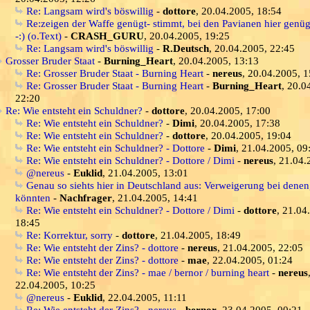
Re: Langsam wird's böswillig
-
dottore
, 20.04.2005, 18:54
Re:zeigen der Waffe genügt- stimmt, bei den Pavianen hier genüg
-:) (o.Text)
-
CRASH_GURU
, 20.04.2005, 19:25
Re: Langsam wird's böswillig
-
R.Deutsch
, 20.04.2005, 22:45
Grosser Bruder Staat
-
Burning_Heart
, 20.04.2005, 13:13
Re: Grosser Bruder Staat - Burning Heart
-
nereus
, 20.04.2005, 1
Re: Grosser Bruder Staat - Burning Heart
-
Burning_Heart
, 20.0
22:20
Re: Wie entsteht ein Schuldner?
-
dottore
, 20.04.2005, 17:00
Re: Wie entsteht ein Schuldner?
-
Dimi
, 20.04.2005, 17:38
Re: Wie entsteht ein Schuldner?
-
dottore
, 20.04.2005, 19:04
Re: Wie entsteht ein Schuldner? - Dottore
-
Dimi
, 21.04.2005, 09
Re: Wie entsteht ein Schuldner? - Dottore / Dimi
-
nereus
, 21.04.
@nereus
-
Euklid
, 21.04.2005, 13:01
Genau so siehts hier in Deutschland aus: Verweigerung bei denen
könnten
-
Nachfrager
, 21.04.2005, 14:41
Re: Wie entsteht ein Schuldner? - Dottore / Dimi
-
dottore
, 21.04
18:45
Re: Korrektur, sorry
-
dottore
, 21.04.2005, 18:49
Re: Wie entsteht der Zins? - dottore
-
nereus
, 21.04.2005, 22:05
Re: Wie entsteht der Zins? - dottore
-
mae
, 22.04.2005, 01:24
Re: Wie entsteht der Zins? - mae / bernor / burning heart
-
nereus
22.04.2005, 10:25
@nereus
-
Euklid
, 22.04.2005, 11:11
Re: Wie entsteht der Zins? - nereus
-
bernor
, 23.04.2005, 00:21