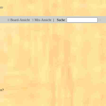
te
|
Board-Ansicht
Mix-Ansicht
Suche:
er?