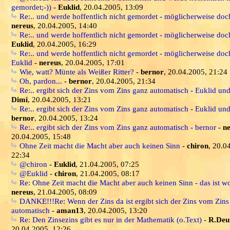
gemordet;-))
-
Euklid
, 20.04.2005, 13:09
Re:.. und werde hoffentlich nicht gemordet - möglicherweise doch
nereus
, 20.04.2005, 14:40
Re:.. und werde hoffentlich nicht gemordet - möglicherweise doch
Euklid
, 20.04.2005, 16:29
Re:.. und werde hoffentlich nicht gemordet - möglicherweise doch
Euklid
-
nereus
, 20.04.2005, 17:01
Wie, watt? Münte als Weißer Ritter?
-
bernor
, 20.04.2005, 21:24
Oh, pardon...
-
bernor
, 20.04.2005, 21:34
Re:.. ergibt sich der Zins vom Zins ganz automatisch - Euklid un
Dimi
, 20.04.2005, 13:21
Re:.. ergibt sich der Zins vom Zins ganz automatisch - Euklid un
bernor
, 20.04.2005, 13:24
Re:.. ergibt sich der Zins vom Zins ganz automatisch - bernor
-
n
20.04.2005, 15:48
Ohne Zeit macht die Macht aber auch keinen Sinn
-
chiron
, 20.0
22:34
@chiron
-
Euklid
, 21.04.2005, 07:25
@Euklid
-
chiron
, 21.04.2005, 08:17
Re: Ohne Zeit macht die Macht aber auch keinen Sinn - das ist wo
nereus
, 21.04.2005, 08:09
DANKE!!!Re: Wenn der Zins da ist ergibt sich der Zins vom Zins
automatisch
-
aman13
, 20.04.2005, 13:20
Re: Den Zinsezins gibt es nur in der Mathematik (o.Text)
-
R.Deu
20.04.2005, 12:26