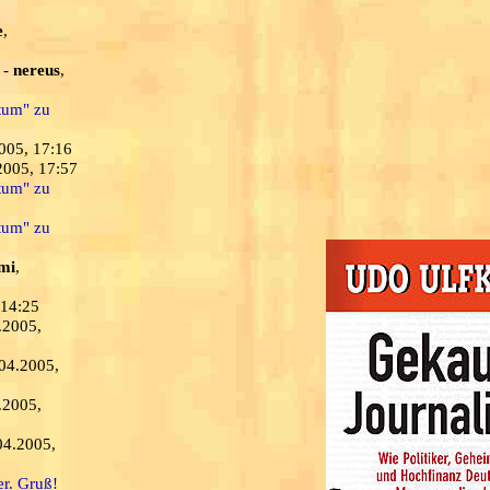
e
,
-
nereus
,
ntum" zu
2005, 17:16
2005, 17:57
ntum" zu
ntum" zu
mi
,
 14:25
.2005,
.04.2005,
.2005,
04.2005,
er. Gruß!