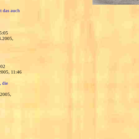
t das auch
5:05
4.2005,
:02
2005, 11:46
, die
.2005,
,