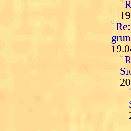
R
19
Re:
grun
19.0
R
Si
20