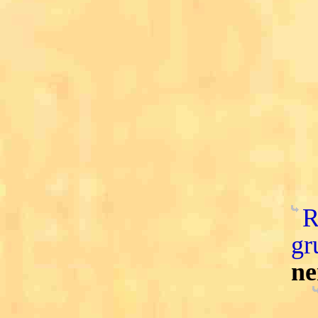
R
gr
ne