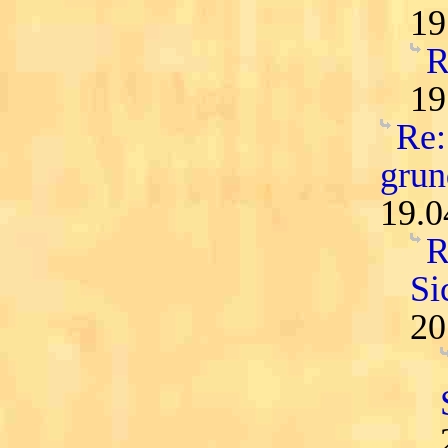
19
R
19
Re:
grun
19.0
R
Si
20