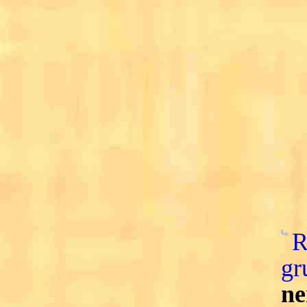
R
gr
ne