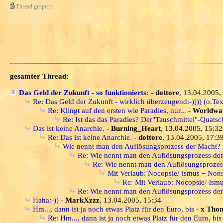
Thread gesperrt
gesamter Thread:
Das Geld der Zukunft - so funktionierts:
-
dottore
, 13.04.2005,
Re: Das Geld der Zukunft - wirklich überzeugend:-)))) (o.Tex
Re: Klingt auf den ersten wie Paradies, nur...
-
Worldwa
Re: Ist das das Paradies? Der"Tauschmittel"-Quatsc
Das ist keine Anarchie.
-
Burning_Heart
, 13.04.2005, 15:32
Re: Das ist keine Anarchie.
-
dottore
, 13.04.2005, 17:3
Wie nennt man den Auflösungsprozess der Macht?
Re: Wie nennt man den Auflösungsprozess de
Re: Wie nennt man den Auflösungsprozes
Mit Verlaub: Nocopsie/-ismus = Non
Re: Mit Verlaub: Nocopsie/-ism
Re: Wie nennt man den Auflösungsprozess de
Haha:-))
-
MarkXzzz
, 13.04.2005, 15:34
Hm..., dann ist ja noch etwas Platz für den Euro, bis
-
x Tho
Re: Hm..., dann ist ja noch etwas Platz für den Euro, bis