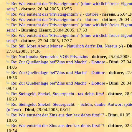
Re: Wie entsteht das"Privateigentum" (ohne wirklich"freies Eige
sein)?
-
dottore
, 26.04.2005, 13:56
Re: Wie entsteht das"Privateigentum"? - dottore
-
nereus
, 26.04.
Re: Wie entsteht das"Privateigentum"? - dottore
-
dottore
, 26.04.
Re: Wie entsteht das"Privateigentum" (ohne wirklich"freies Eige
sein)?
-
Burning_Heart
, 26.04.2005, 17:53
Re: Wie entsteht das"Privateigentum" (ohne wirklich"freies Eige
sein)?
-
dottore
, 27.04.2005, 17:37
Re: Still More About Money - Natürlich darfst Du, Nereus ;-)
-
Di
27.04.2005, 14:36
Re: Nochmals: Steuerzins VOR Privatzins
-
dottore
, 25.04.2005,
Re: Zur Quellenlage bei"Zins und Macht" - Dottore
-
Dimi
, 27.04
14:05
Re: Zur Quellenlage bei"Zins und Macht" - Dottore
-
dottore
, 27
18:36
Re: Zur Quellenlage bei"Zins und Macht" - Dottore
-
Dimi
, 28.04
09:45
Re: Steingeld, Shekel, Steuerpacht - tax debts first!
-
dottore
, 28.
16:20
Re: Steingeld, Shekel, Steuerpacht.. - Schön, danke. Antwort spät
(o.Text)
-
Dimi
, 29.04.2005, 08:12
Re: Wie entsteht der Zins aus den"tax debts first!"?
-
Dimi
, 01.05
18:06
Re: Wie entsteht der Zins aus den"tax debts first!"?
-
dottore
, 02.
10:54