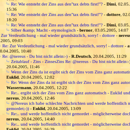
Re: Wie entsteht der Zins aus den"tax debts first!"?
-
Dimi
, 02.05
15:36
Re: Wie entsteht der Zins aus den"tax debts first!"?
-
dottore
, 02.
18:20
Re: Wie entsteht der Zins aus den"tax debts first!"?
-
Dimi
, 03.05
Silber &amp; Macht - etymologisch
-
bernor
, 03.05.2005, 14:07
 Zur Verdeutlichung - mal wieder grundsätzlich, sorry! - dottore
-
nereu
.2005, 09:03
Re: Zur Verdeutlichung - mal wieder grundsätzlich, sorry! - dottore
-
a
0.04.2005, 10:40
Re: @nereus - Du bist nicht allein:-)
-
R.Deutsch
, 20.04.2005, 11:29
Zeitablauf - Zins - ZinsesZins Re: @nereus - Du bist nicht allein:-
20.04.2005, 11:46
Wenn der Zins da ist ergibt sich der Zins vom Zins ganz automati
Euklid
, 20.04.2005, 12:02
Re: Wenn der Zins da ist ergibt sich der Zins vom Zins ganz auto
Wassermann
, 20.04.2005, 12:22
Re:.. ergibt sich der Zins vom Zins ganz automatisch - Euklid un
nereus
, 20.04.2005, 12:46
@Nereus ich habe schlechte Nachrichten und werde hoffentlich n
gemordet;-))
-
Euklid
, 20.04.2005, 13:09
Re:.. und werde hoffentlich nicht gemordet - möglicherweise doch
nereus
, 20.04.2005, 14:40
Re:.. und werde hoffentlich nicht gemordet - möglicherweise doch
Euklid
, 20.04.2005, 16:29