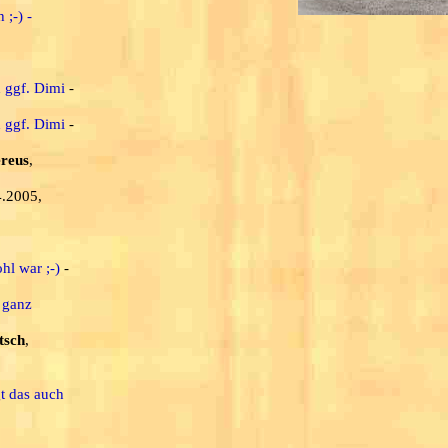
 ;-) -
d ggf. Dimi
-
d ggf. Dimi
-
ereus
,
4.2005,
hl war ;-)
-
 ganz
tsch
,
t das auch