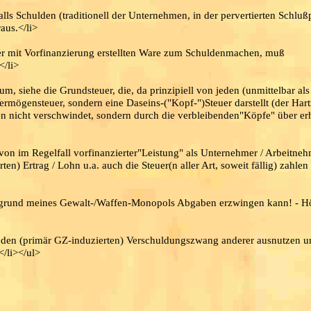
alls Schulden (traditionell der Unternehmen, in der pervertierten Schlu
aus.</li>
ner mit Vorfinanzierung erstellten Ware zum Schuldenmachen, muß
</li>
 siehe die Grundsteuer, die, da prinzipiell von jeden (unmittelbar als
ermögensteuer, sondern eine Daseins-("Kopf-")Steuer darstellt (der Hart
ben nicht verschwindet, sondern durch die verbleibenden"Köpfe" über er
n im Regelfall vorfinanzierter"Leistung" als Unternehmer / Arbeitnehm
n) Ertrag / Lohn u.a. auch die Steuer(n aller Art, soweit fällig) zahle
grund meines Gewalt-/Waffen-Monopols Abgaben erzwingen kann! - H
den (primär GZ-induzierten) Verschuldungszwang anderer ausnutzen u
/li></ul>