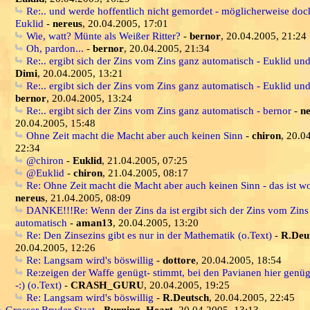
Re:.. und werde hoffentlich nicht gemordet - möglicherweise doch
Euklid
-
nereus
, 20.04.2005, 17:01
Wie, watt? Münte als Weißer Ritter?
-
bernor
, 20.04.2005, 21:24
Oh, pardon...
-
bernor
, 20.04.2005, 21:34
Re:.. ergibt sich der Zins vom Zins ganz automatisch - Euklid un
Dimi
, 20.04.2005, 13:21
Re:.. ergibt sich der Zins vom Zins ganz automatisch - Euklid un
bernor
, 20.04.2005, 13:24
Re:.. ergibt sich der Zins vom Zins ganz automatisch - bernor
-
n
20.04.2005, 15:48
Ohne Zeit macht die Macht aber auch keinen Sinn
-
chiron
, 20.0
22:34
@chiron
-
Euklid
, 21.04.2005, 07:25
@Euklid
-
chiron
, 21.04.2005, 08:17
Re: Ohne Zeit macht die Macht aber auch keinen Sinn - das ist wo
nereus
, 21.04.2005, 08:09
DANKE!!!Re: Wenn der Zins da ist ergibt sich der Zins vom Zins
automatisch
-
aman13
, 20.04.2005, 13:20
Re: Den Zinsezins gibt es nur in der Mathematik (o.Text)
-
R.Deu
20.04.2005, 12:26
Re: Langsam wird's böswillig
-
dottore
, 20.04.2005, 18:54
Re:zeigen der Waffe genügt- stimmt, bei den Pavianen hier genüg
-:) (o.Text)
-
CRASH_GURU
, 20.04.2005, 19:25
Re: Langsam wird's böswillig
-
R.Deutsch
, 20.04.2005, 22:45
Grosser Bruder Staat
-
Burning_Heart
, 20.04.2005, 13:13