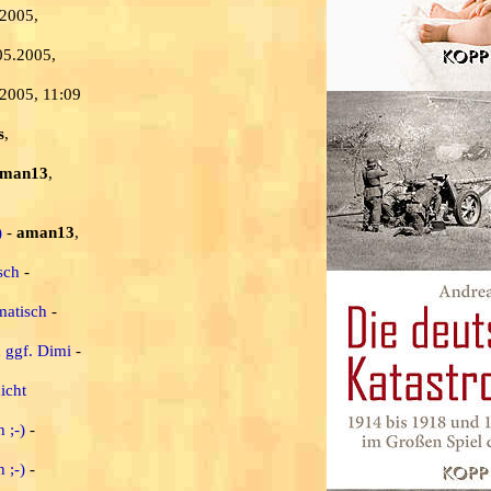
.2005,
05.2005,
.2005, 11:09
s
,
man13
,
)
-
aman13
,
sch
-
matisch
-
d ggf. Dimi
-
icht
 ;-)
-
 ;-)
-