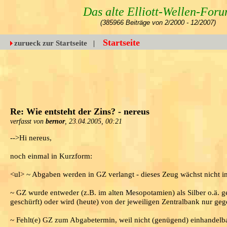
Das alte Elliott-Wellen-For
(385966 Beiträge von 2/2000 - 12/2007)
Startseite
zurueck zur Startseite
|
Re: Wie entsteht der Zins? - nereus
verfasst von
bernor
, 23.04.2005, 00:21
-->Hi nereus,
noch einmal in Kurzform:
<ul> ~ Abgaben werden in GZ verlangt - dieses Zeug wächst nicht i
~ GZ wurde entweder (z.B. im alten Mesopotamien) als Silber o.ä. g
geschürft) oder wird (heute) von der jeweiligen Zentralbank nur geg
~ Fehlt(e) GZ zum Abgabetermin, weil nicht (genügend) einhandelba