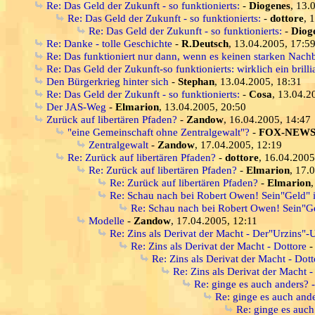
Re: Das Geld der Zukunft - so funktionierts:
-
Diogenes
, 13.
Re: Das Geld der Zukunft - so funktionierts:
-
dottore
, 
Re: Das Geld der Zukunft - so funktionierts:
-
Diog
Re: Danke - tolle Geschichte
-
R.Deutsch
, 13.04.2005, 17:5
Re: Das funktioniert nur dann, wenn es keinen starken Nachb
Re: Das Geld der Zukunft-so funktionierts: wirklich ein brill
Den Bürgerkrieg hinter sich
-
Stephan
, 13.04.2005, 18:31
Re: Das Geld der Zukunft - so funktionierts:
-
Cosa
, 13.04.2
Der JAS-Weg
-
Elmarion
, 13.04.2005, 20:50
Zurück auf libertären Pfaden?
-
Zandow
, 16.04.2005, 14:47
"eine Gemeinschaft ohne Zentralgewalt"?
-
FOX-NEW
Zentralgewalt
-
Zandow
, 17.04.2005, 12:19
Re: Zurück auf libertären Pfaden?
-
dottore
, 16.04.2005
Re: Zurück auf libertären Pfaden?
-
Elmarion
, 17.
Re: Zurück auf libertären Pfaden?
-
Elmarion
Re: Schau nach bei Robert Owen! Sein"Geld" i
Re: Schau nach bei Robert Owen! Sein"Gel
Modelle
-
Zandow
, 17.04.2005, 12:11
Re: Zins als Derivat der Macht - Der"Urzins"
Re: Zins als Derivat der Macht - Dottore
Re: Zins als Derivat der Macht - Dott
Re: Zins als Derivat der Macht -
Re: ginge es auch anders? - j
Re: ginge es auch ander
Re: ginge es auch 