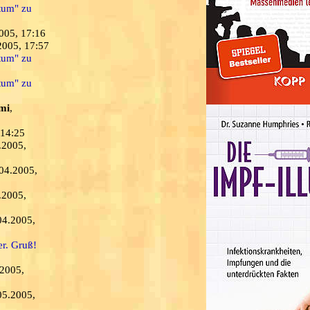
ntum" zu
2005, 17:16
2005, 17:57
ntum" zu
ntum" zu
mi
,
 14:25
.2005,
.04.2005,
.2005,
04.2005,
er. Gruß!
.2005,
05.2005,