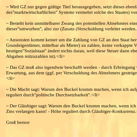
~ Wird GZ nur gegen gültige Titel herausgegeben, setzt dieses ebenf
des"marktwirtschaftlichen" Systems vermehrt solche des Staates) vor
~ Besteht kein unmittelbarer Zwang des potentiellen Abnehmers ei
dieser"umworben", also zur (Zusatz-)Verschuldung verleitet werden.
~ Ansonsten kommt keiner um die Zahlung von GZ an den Staat herum,
Grundeigentümer, mittelbar als Mieter) zu zahlen, keine verkappte V
heutigen"Sozialstaat" ändert nichts daran, weil diese Steuer dann e
Abgaben mitzuzahlen ist).</li>
~ Das GZ muß also irgendwie beschafft werden - durch Erbringung vo
Erwartung, aus dem (ggf. per Verschuldung des Abnehmers gesteigerte
</li>
~ Die Macht sagt: Warum den Buckel krumm machen, wenn ich auf
reguliert durch"politische Durchsetzbarkeit".</li>
~ Der Gläubiger sagt: Warum den Buckel krumm machen, wenn ich 
Zins verlangen kann! - Höhe reguliert durch Gläubiger-Konkurrenz.<
Gruß bernor