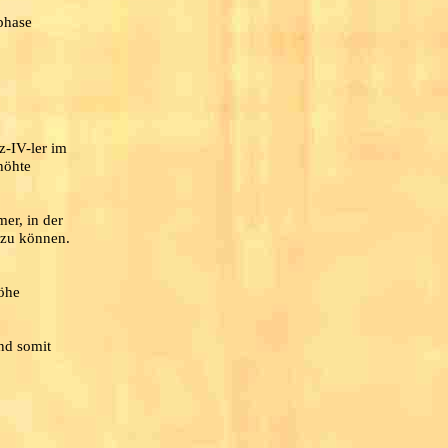
ßphase
z-IV-ler im
höhte
er, in der
n zu können.
öhe
nd somit