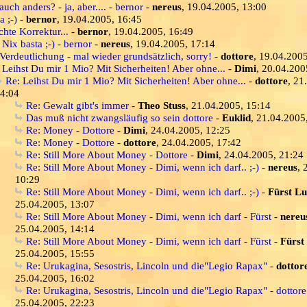
auch anders? - ja, aber.... - bernor
-
nereus
, 19.04.2005, 13:00
a ;-)
-
bernor
, 19.04.2005, 16:45
chte Korrektur...
-
bernor
, 19.04.2005, 16:49
 Nix basta ;-) - bernor
-
nereus
, 19.04.2005, 17:14
Verdeutlichung - mal wieder grundsätzlich, sorry!
-
dottore
, 19.04.200
 Leihst Du mir 1 Mio? Mit Sicherheiten! Aber ohne...
-
Dimi
, 20.04.200
Re: Leihst Du mir 1 Mio? Mit Sicherheiten! Aber ohne...
-
dottore
, 21
4:04
Re: Gewalt gibt's immer
-
Theo Stuss
, 21.04.2005, 15:14
Das muß nicht zwangsläufig so sein dottore
-
Euklid
, 21.04.2005
Re: Money - Dottore
-
Dimi
, 24.04.2005, 12:25
Re: Money - Dottore
-
dottore
, 24.04.2005, 17:42
Re: Still More About Money - Dottore
-
Dimi
, 24.04.2005, 21:24
Re: Still More About Money - Dimi, wenn ich darf.. ;-)
-
nereus
, 
10:29
Re: Still More About Money - Dimi, wenn ich darf.. ;-)
-
Fürst Lu
25.04.2005, 13:07
Re: Still More About Money - Dimi, wenn ich darf - Fürst
-
nereu
25.04.2005, 14:14
Re: Still More About Money - Dimi, wenn ich darf - Fürst
-
Fürst
25.04.2005, 15:55
Re: Urukagina, Sesostris, Lincoln und die"Legio Rapax"
-
dottor
25.04.2005, 16:02
Re: Urukagina, Sesostris, Lincoln und die"Legio Rapax" - dottore
25.04.2005, 22:23