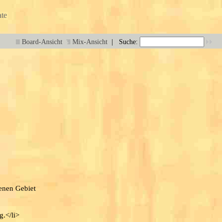
te
|
Board-Ansicht
Mix-Ansicht
Suche:
genen Gebiet
g.</li>