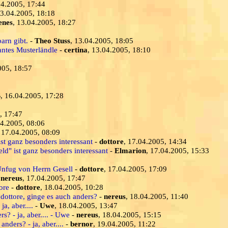
04.2005, 17:44
13.04.2005, 18:18
enes
, 13.04.2005, 18:27
9
arn gibt.
-
Theo Stuss
, 13.04.2005, 18:05
iantes Musterländle
-
certina
, 13.04.2005, 18:10
005, 18:57
S
, 16.04.2005, 17:28
, 17:47
04.2005, 08:06
, 17.04.2005, 08:09
st ganz besonders interessant
-
dottore
, 17.04.2005, 14:34
d" ist ganz besonders interessant
-
Elmarion
, 17.04.2005, 15:33
-Unfug von Herrn Gesell
-
dottore
, 17.04.2005, 17:09
-
nereus
, 17.04.2005, 17:47
ore
-
dottore
, 18.04.2005, 10:28
 dottore, ginge es auch anders?
-
nereus
, 18.04.2005, 11:40
a, aber....
-
Uwe
, 18.04.2005, 13:47
s? - ja, aber.... - Uwe
-
nereus
, 18.04.2005, 15:15
anders? - ja, aber....
-
bernor
, 19.04.2005, 11:22