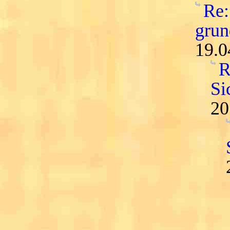
Re:
grun
19.0
R
Si
20